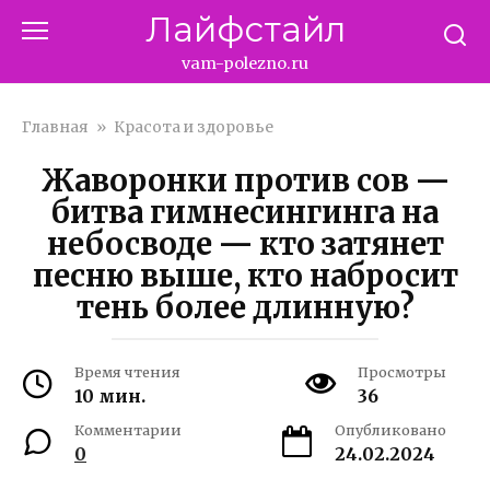
Перейти
Лайфстайл
к
контенту
vam-polezno.ru
Главная
»
Красота и здоровье
Жаворонки против сов —
битва гимнесингинга на
небосводе — кто затянет
песню выше, кто набросит
тень более длинную?
Время чтения
Просмотры
10 мин.
36
Комментарии
Опубликовано
0
24.02.2024