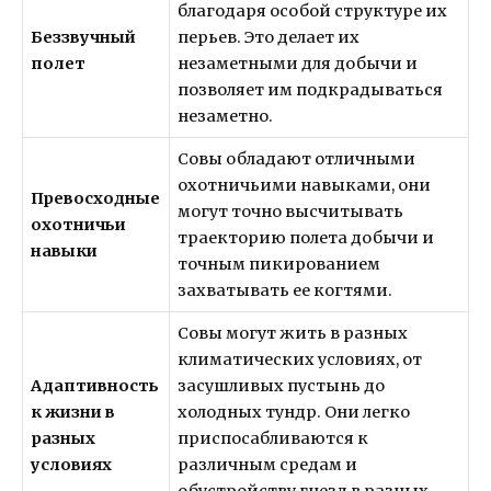
благодаря особой структуре их
Беззвучный
перьев. Это делает их
полет
незаметными для добычи и
позволяет им подкрадываться
незаметно.
Совы обладают отличными
охотничьими навыками, они
Превосходные
могут точно высчитывать
охотничьи
траекторию полета добычи и
навыки
точным пикированием
захватывать ее когтями.
Совы могут жить в разных
климатических условиях, от
Адаптивность
засушливых пустынь до
к жизни в
холодных тундр. Они легко
разных
приспосабливаются к
условиях
различным средам и