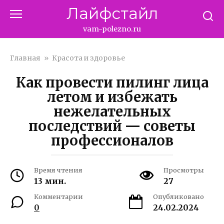
Перейти
Лайфстайл
к
контенту
vam-polezno.ru
Главная
»
Красота и здоровье
Как провести пилинг лица
летом и избежать
нежелательных
последствий — советы
профессионалов
Время чтения
Просмотры
13 мин.
27
Комментарии
Опубликовано
0
24.02.2024