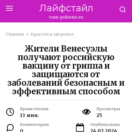
Перейти
Лайфстайл
к
контенту
vam-polezno.ru
Главная
»
Красота и здоровье
Жители Венесуэлы
получают российскую
вакцину от гриппа и
защищаются от
заболеваний безопасным и
эффективным способом
Время чтения
Просмотры
13 мин.
25
Комментарии
Опубликовано
0
24.02.2024