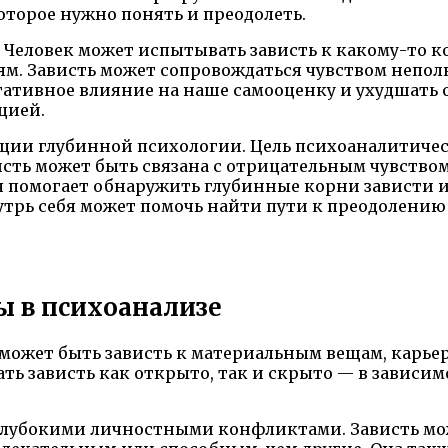
торое нужно понять и преодолеть.
 Человек может испытывать зависть к какому-то к
. Зависть может сопровождаться чувством неполно
 негативное влияние на наше самооценку и ухудша
цией.
ции глубинной психологии. Цель психоаналитическ
исть может быть связана с отрицательным чувством
 помогает обнаружить глубинные корни зависти и 
утрь себя может помочь найти пути к преодолению
ы в психоанализе
 может быть зависть к материальным вещам, карь
ть зависть как открыто, так и скрыто — в зависи
 глубокими личностными конфликтами. Зависть мо