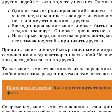
других людей есть что-то, чего у него нет. Он мо
Один из самых ярких проявлений зависти — э
у него нет, и сравнивает свои достижения и 
негативному отношению к другим.
Еще один проявление зависти может быть в 
тем, кого завидует. Он может проявлять нег
Некоторые люди, испытывающие зависть, могу
все возможное, чтобы принизить другого.
Причины зависти могут быть различными и индив
самооценки и неудовлетворенность собой. Челове
того, чего добился кто-то другой.
Также зависть может возникать из-за ощущения н
любви или вознаграждения, чем он сам, и это вызы
Популярные статьи
Как приготовить творожн
фото
Со временем, зависть может накапливаться и пр
своей зависти и работать над ними, чтобы дост