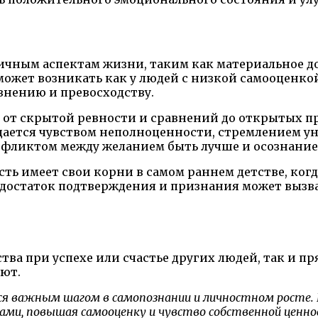
чным аспектам жизни, таким как материальное дос
ожет возникать как у людей с низкой самооценкой 
внению и превосходству.
 от скрытой ревности и сравнений до открытых п
ждается чувством неполноценности, стремлением у
онфликтом между желанием быть лучше и осознание
сть имеет свои корни в самом раннем детстве, ког
едостаток подтверждения и признания может вызват
ства при успехе или счастье других людей, так и 
еют.
яется важным шагом в самопознании и личностном росте
ами, повышая самооценку и чувство собственной ценно