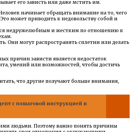
зывает его зависть или даже мстить им.
Человек начинает обращать внимание на то, чего
. Это может приводить к недовольству собой и
ться недружелюбным и жестким по отношению к
ехам.
ть. Они могут распространять сплетни или делать
ных причин зависти является недостаток
анта, умений или возможностей, чтобы достичь
итать, что другие получают больше внимания,
цепт с пошаговой инструкцией и
угими людьми. Поэтому важно понять причины
улучшить свои отношения с окружающими.