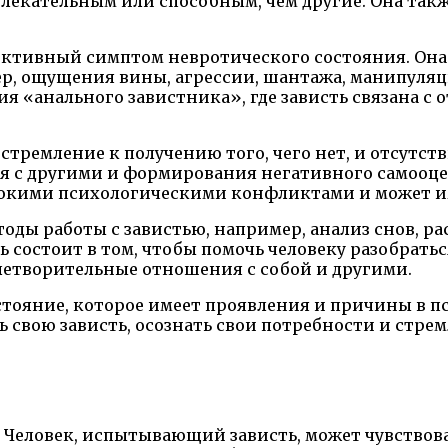
влекательным или способным, чем другие. Она так
ъективный симптом невротического состояния. Он
р, ощущения вины, агрессии, шантажа, манипуляц
я «анального завистника», где зависть связана с
стремление к получению того, чего нет, и отсутств
я с другими и формирования негативного самооц
убокими психологическими конфликтами и может и
тоды работы с завистью, например, анализ снов, 
ь состоит в том, чтобы помочь человеку разобрат
летворительные отношения с собой и другими.
остояние, которое имеет проявления и причины в
 свою зависть, осознать свои потребности и стрем
Человек, испытывающий зависть, может чувствовать