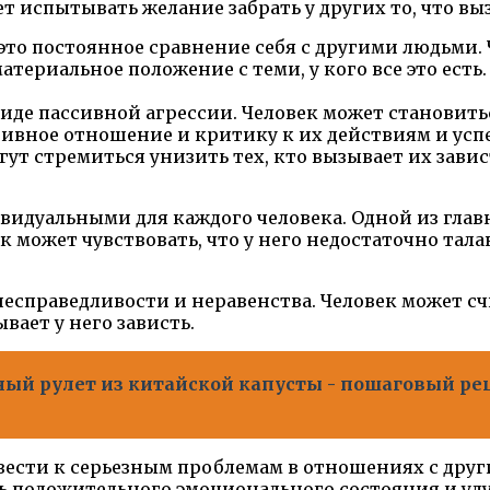
жет испытывать желание забрать у других то, что вы
то постоянное сравнение себя с другими людьми. 
материальное положение с теми, у кого все это есть
виде пассивной агрессии. Человек может станови
ативное отношение и критику к их действиям и усп
т стремиться унизить тех, кто вызывает их завис
идуальными для каждого человека. Одной из глав
к может чувствовать, что у него недостаточно тал
есправедливости и неравенства. Человек может сч
вает у него зависть.
ый рулет из китайской капусты - пошаговый ре
ивести к серьезным проблемам в отношениях с др
ичь положительного эмоционального состояния и 