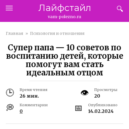
Перейти
Лайфстайл
к
контенту
vam-polezno.ru
Главная
»
Психология и отношения
Супер папа — 10 советов по
воспитанию детей, которые
помогут вам стать
идеальным отцом
Время чтения
Просмотры
26 мин.
20
Комментарии
Опубликовано
0
14.02.2024