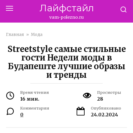
Перейти
Лайфстайл
к
контенту
vam-polezno.ru
Главная
»
Мода
Streetstyle самые стильные
гости Недели моды в
Будапеште лучшие образы
и тренды
Время чтения
Просмотры
16 мин.
28
Комментарии
Опубликовано
0
24.02.2024