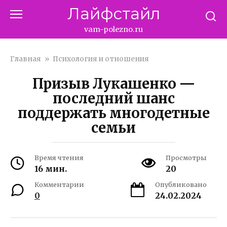
Перейти
Лайфстайл
к
контенту
vam-polezno.ru
Главная
»
Психология и отношения
Призыв Лукашенко —
последний шанс
поддержать многодетные
семьи
Время чтения
Просмотры
16 мин.
20
Комментарии
Опубликовано
0
24.02.2024