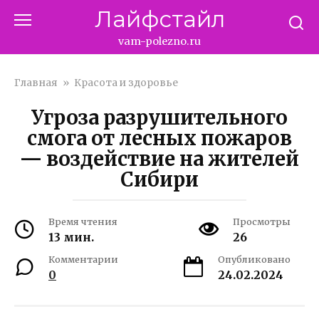
Перейти
Лайфстайл
к
контенту
vam-polezno.ru
Главная
»
Красота и здоровье
Угроза разрушительного
смога от лесных пожаров
— воздействие на жителей
Сибири
Время чтения
Просмотры
13 мин.
26
Комментарии
Опубликовано
0
24.02.2024