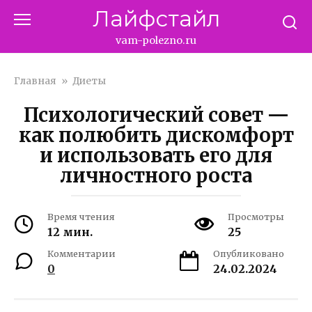
Перейти
Лайфстайл
к
контенту
vam-polezno.ru
Главная
»
Диеты
Психологический совет —
как полюбить дискомфорт
и использовать его для
личностного роста
Время чтения
Просмотры
12 мин.
25
Комментарии
Опубликовано
0
24.02.2024