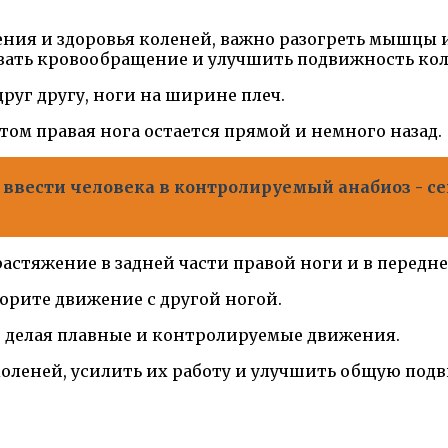
ия и здоровья коленей, важно разогреть мышцы и
вать кровообращение и улучшить подвижность кол
друг другу, ноги на ширине плеч.
 этом правая нога остается прямой и немного назад.
ввести человека в контролируемый анабиоз - с
растяжение в задней части правой ноги и в передне
торите движение с другой ногой.
у, делая плавные и контролируемые движения.
леней, усилить их работу и улучшить общую подви