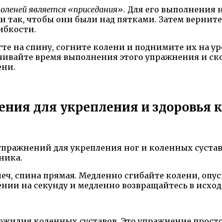
оленей является «приседания».
Для его выполнения н
ни так, чтобы они были над пятками. Затем вернит
гибкости.
те на спину, согните колени и поднимите их на ур
чивайте время выполнения этого упражнения и ско
ени.
ния для укрепления и здоровья 
пражнений для укрепления ног и коленных суста
ника.
еч, спина прямая. Медленно сгибайте колени, опуск
нии на секунду и медленно возвращайтесь в исхо
ожилия коленных суставов. Это упражнение просто