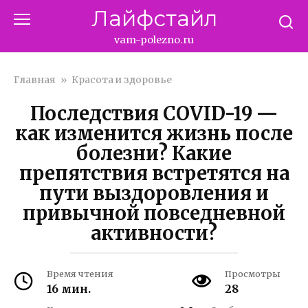
Перейти
Лайфстайл
к
контенту
vam-polezno.ru
Главная
»
Красота и здоровье
Последствия COVID-19 —
как изменится жизнь после
болезни? Какие
препятствия встретятся на
пути выздоровления и
привычной повседневной
активности?
Время чтения
Просмотры
16 мин.
28