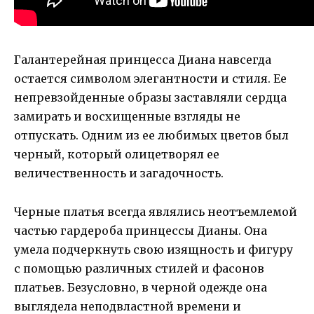
Галантерейная принцесса Диана навсегда
остается символом элегантности и стиля. Ее
непревзойденные образы заставляли сердца
замирать и восхищенные взгляды не
отпускать. Одним из ее любимых цветов был
черный, который олицетворял ее
величественность и загадочность.
Черные платья всегда являлись неотъемлемой
частью гардероба принцессы Дианы. Она
умела подчеркнуть свою изящность и фигуру
с помощью различных стилей и фасонов
платьев. Безусловно, в черной одежде она
выглядела неподвластной времени и