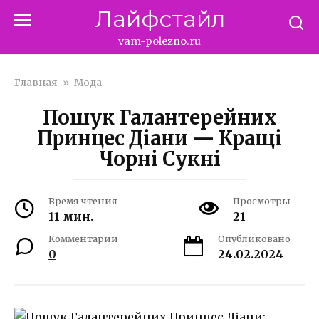
Перейти
Лайфстайл
к
контенту
vam-polezno.ru
Главная
»
Мода
Пошук Галантерейних
Принцес Діани — Кращі
Чорні Сукні
Время чтения
Просмотры
11 мин.
21
Комментарии
Опубликовано
0
24.02.2024