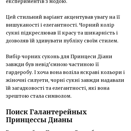
експериментів з модою.
Цей стильний варіант акцентував увагу на її
вишуканості і елегантності. Чорний колір
сукні підкреслював її красу та шикарність і
дозволяв їй здивувати публіку своїм стилем.
Вибір чорних суконь для Принцеси Діани
завжди був невід’ємною частиною її
гардеробу. І хоча вона воліла яскраві кольори і
жіночні силуети, чорні сукні завжди надавали
їй загадковості та елегантності, які вона
зрештою стала символом.
Поиск Галантерейных
Принцессы Дианы