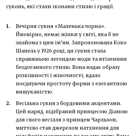
суконь, які стали іконами стилю і грації.
Вечірня сукня «Маленька чорна».
Ймовірно, немає жінки у світі, яка б не
знайома з цим ім’ям. Запропонована Коко
Шанель у 1926 році, ця сукня стала
справжньою легендою моди та втіленням
бездоганного стилю. Вона надає образу
розкішності і жіночності, вдало
поєднуючи простоту форми з елегантною
вишуканістю.
Весільна сукня з бордовими акцентами.
Цей наряд, підібраний принцесою Діаною
для свого весілля з принцем Чарльзом,
миттєво став джерелом натхнення для