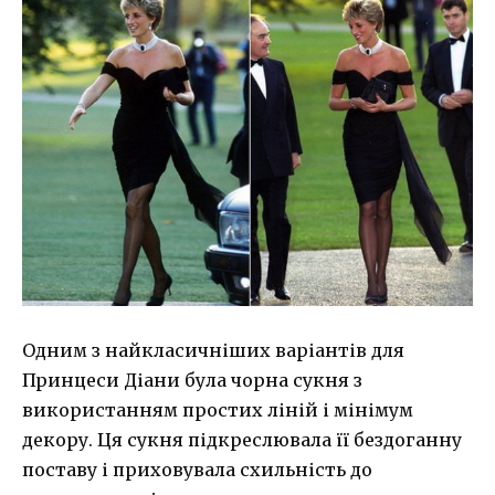
Одним з найкласичніших варіантів для
Принцеси Діани була ​​чорна сукня з
використанням простих ліній і мінімум
декору. Ця сукня підкреслювала її бездоганну
поставу і приховувала схильність до