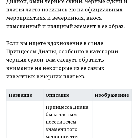
Дианой, были черные сукни. Черные сукни и
платья часто носились ею на официальных
мероприятиях и вечеринках, внося
изысканный и изящный элемент в ее образ.
Если вы ищете вдохновение в стиле
Принцессы Дианы, особенно в категории
черных сукон, вам следует обратить
внимание на некоторые из ее самых
известных вечерних платьев.
Название
Описание
Изображение
Принцесса Диана
была частым
посетителем
знаменитого
мероприятия