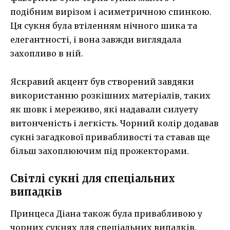
подібним вирізом і асиметричною спинкою.
Ця сукня була втіленням нічного шика та
елегантності, і вона завжди виглядала
захопливо в ній.
Яскравий акцент був створений завдяки
використанню розкішних матеріалів, таких
як шовк і мереживо, які надавали силуету
витонченість і легкість. Чорний колір додавав
сукні загадкової привабливості та ставав ще
більш захоплюючим під прожекторами.
Світлі сукні для спеціальних
випадків
Принцеса Діана також була привабливою у
чорних сукнях для спеціальних випадків,