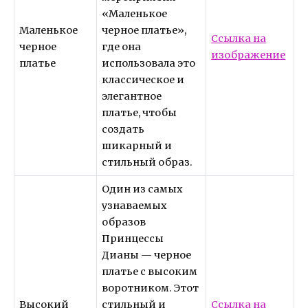
«Маленькое
Маленькое
черное платье»,
Ссылка на
черное
где она
изображение
платье
использовала это
классическое и
элегантное
платье, чтобы
создать
шикарный и
стильный образ.
Один из самых
узнаваемых
образов
Принцессы
Дианы — черное
платье с высоким
воротником. Этот
Высокий
стильный и
Ссылка на