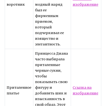
воротник
модный наряд
изображение
был ее
фирменным
приемом,
который
подчеркивал ее
изящество и
элегантность.
Принцесса Диана
часто выбирала
приталенные
черные сукни,
чтобы
показывать свою
Приталенное
фигуру и
Ссылка на
платье
добавлять шик и
изображение
изысканность в
свой образ. Этот