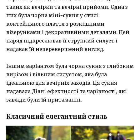
таких як вечірки та вечірні прийоми. Одна з
них була ​​чорна міні-сукня у стилі
коктейльного плаття з розкішними
візерунками і декоративними деталями. Цей
наряд підкреслював її стрункий силует і
надавав їй неперевершений вигляд.
Іншим варіантом була ​​чорна сукня з глибоким
вирізом і вільним силуетом, яка була
ідеальною для вечірніх заходів. Ця сукня
надавала Діані ефектності та чарівності, які
завжди були їй притаманні.
Класичний елегантний стиль