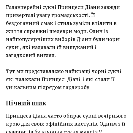
Галантерейні сукні Принцеси Діани завжди
приверталі увагу громадськості. Її
бездоганний смак і стиль зуміли втілити в
життя справжні шедеври моди. Один із
найпопулярніших виборів Діани були чорні
сукні, які надавали їй вишуканий і
загадковий вигляд.
Тут ми представляємо найкращі чорні сукні,
які належали Принцесі Діані, і які стали її
унікальним підрядом гардеробу.
Нічний шик
Принцеса Діана часто обирає сукні вечірнього
крою для своїх офіційних виступів. Одним з її
фаворитів була ​​чорна сукня максі з V-