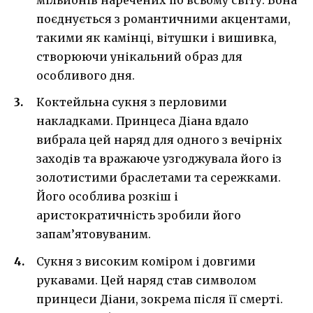
мільйонів наречених по всьому світу. Вона
поєднується з романтичними акцентами,
такими як камінці, вітушки і вишивка,
створюючи унікальний образ для
особливого дня.
Коктейльна сукня з перловими
накладками. Принцеса Діана вдало
вибрала цей наряд для одного з вечірніх
заходів та вражаюче узгоджувала його із
золотистими браслетами та сережками.
Його особлива розкіш і
аристократичність зробили його
запам’ятовуваним.
Сукня з високим коміром і довгими
рукавами. Цей наряд став символом
принцеси Діани, зокрема після її смерті.