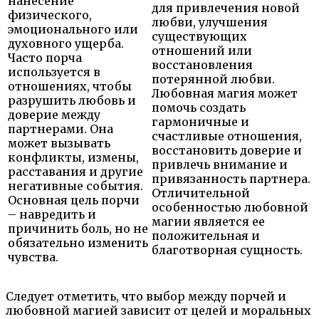
нанесение
для привлечения новой
физического,
любви, улучшения
эмоционального или
существующих
духовного ущерба.
отношений или
Часто порча
восстановления
используется в
потерянной любви.
отношениях, чтобы
Любовная магия может
разрушить любовь и
помочь создать
доверие между
гармоничные и
партнерами. Она
счастливые отношения,
может вызывать
восстановить доверие и
конфликты, измены,
привлечь внимание и
расставания и другие
привязанность партнера.
негативные события.
Отличительной
Основная цель порчи
особенностью любовной
– навредить и
магии является ее
причинить боль, но не
положительная и
обязательно изменить
благотворная сущность.
чувства.
Следует отметить, что выбор между порчей и
любовной магией зависит от целей и моральных