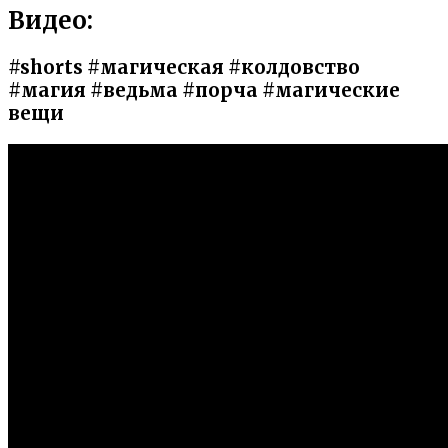
Видео:
#shorts #магическая #колдовство
#магия #ведьма #порча #магические
вещи