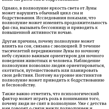
Однако, в полнолуние яркость света от Луны
может нарушить обычный цикл сна и
бодрствования. Исследования показали, что
полнолуние может изменять продолжительность
фаз сна, вызывать бессонницу и приводить к
повышенной активности ночью.
Другая причина, почему полнолуние может
влиять на сон, связана с эволюцией. В течение
тысячелетий передвижение Луны по ночному
небу служило важным ориентиром для ночного
поведения животных и человека. Наблюдение
полнолуния позволяло людям ориентироваться,
охотиться, путешествовать или планировать
свои действия. Поэтому на уровне инстинктов
полнолуние может приводить к бодрствованию
и беспокойству.
Также важно отметить, что психологический
фактор может играть роль в понимании того,
почему люди не спят в полнолуние. Уже с детства
нам говорят о связи между полнолунием и