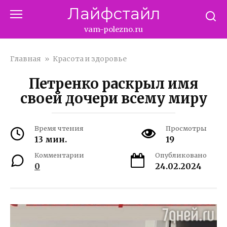
Перейти
Лайфстайл
к
контенту
vam-polezno.ru
Главная
»
Красота и здоровье
Петренко раскрыл имя
своей дочери всему миру
Время чтения
Просмотры
13 мин.
19
Комментарии
Опубликовано
0
24.02.2024