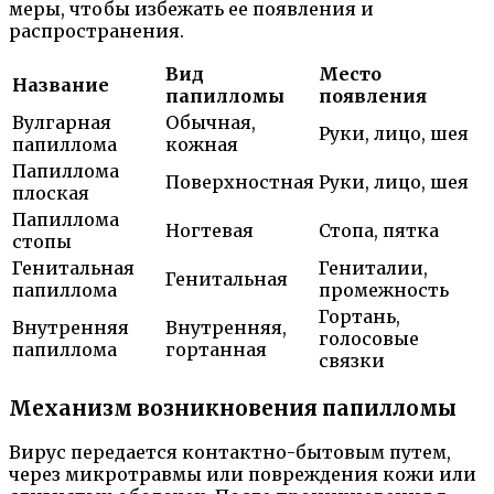
меры, чтобы избежать ее появления и
распространения.
Вид
Место
Название
папилломы
появления
Вулгарная
Обычная,
Руки, лицо, шея
папиллома
кожная
Папиллома
Поверхностная
Руки, лицо, шея
плоская
Папиллома
Ногтевая
Стопа, пятка
стопы
Генитальная
Гениталии,
Генитальная
папиллома
промежность
Гортань,
Внутренняя
Внутренняя,
голосовые
папиллома
гортанная
связки
Механизм возникновения папилломы
Вирус передается контактно-бытовым путем,
через микротравмы или повреждения кожи или