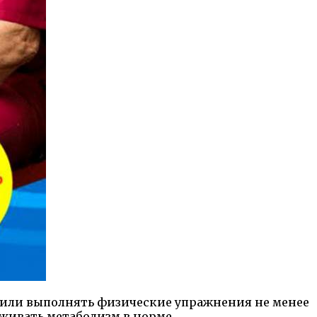
м или выполнять физические упражнения не менее
живать метаболизм в норме.