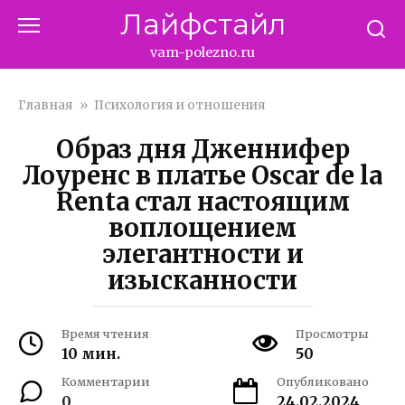
Перейти
Лайфстайл
к
контенту
vam-polezno.ru
Главная
»
Психология и отношения
Образ дня Дженнифер
Лоуренс в платье Oscar de la
Renta стал настоящим
воплощением
элегантности и
изысканности
Время чтения
Просмотры
10 мин.
50
Комментарии
Опубликовано
0
24.02.2024