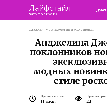
Перейти
Лайфстайл
к
Дие
контенту
vam-polezno.ru
Главная
»
Психология и отношения
Анджелина Джо
поклонников нов
— эксклюзивн
модных новинк
стиле роск
Время чтения
Просмотры
11 мин.
22