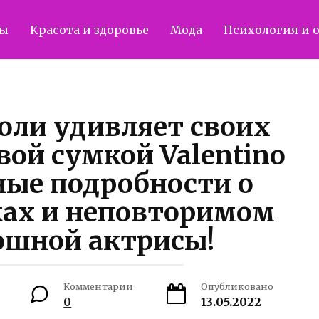
ты
Красота и здоровье
Мода
Психология и 
ли удивляет своих
ой сумкой Valentino
ые подробности о
ах и неповторимом
ошной актрисы!
Комментарии
Опубликовано
0
13.05.2022