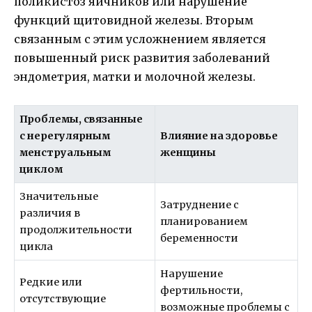
поликистоз яичников или нарушение
функций щитовидной железы. Вторым
связанным с этим усложнением является
повышенный риск развития заболеваний
эндометрия, матки и молочной железы.
Проблемы, связанные
с нерегулярным
Влияние на здоровье
менструальным
женщины
циклом
Значительные
Затруднение с
различия в
планированием
продолжительности
беременности
цикла
Нарушение
Редкие или
фертильности,
отсутствующие
возможные проблемы с