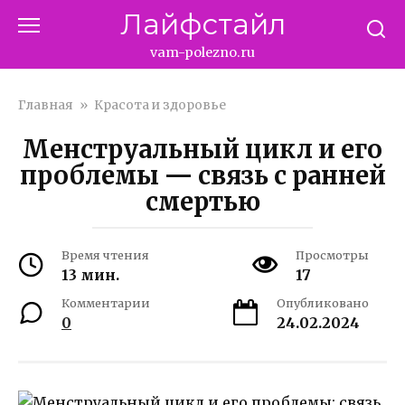
Перейти
Лайфстайл
к
контенту
vam-polezno.ru
Главная
»
Красота и здоровье
Менструальный цикл и его
проблемы — связь с ранней
смертью
Время чтения
Просмотры
13 мин.
17
Комментарии
Опубликовано
0
24.02.2024