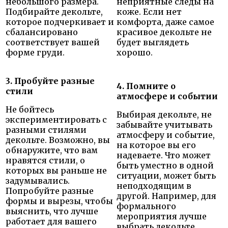
небольшого размера.
неприятные следы на
Подбирайте декольте,
коже. Если нет
которое подчеркивает и
комфорта, даже самое
сбалансировано
красивое декольте не
соответствует вашей
будет выглядеть
форме груди.
хорошо.
3. Пробуйте разные
4. Помните о
стили
атмосфере и событии
Не бойтесь
Выбирая декольте, не
экспериментировать с
забывайте учитывать
разными стилями
атмосферу и событие,
декольте. Возможно, вы
на которое вы его
обнаружите, что вам
надеваете. Что может
нравятся стили, о
быть уместно в одной
которых вы раньше не
ситуации, может быть
задумывались.
неподходящим в
Попробуйте разные
другой. Например, для
формы и вырезы, чтобы
формального
выяснить, что лучше
мероприятия лучше
работает для вашего
выбрать декольте,