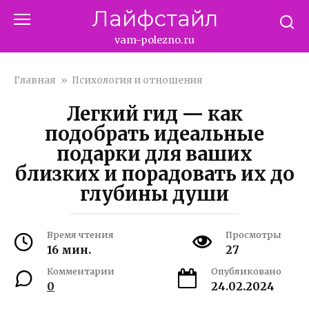
Перейти
Лайфстайл
к
контенту
vam-polezno.ru
Главная
»
Психология и отношения
Легкий гид — как
подобрать идеальные
подарки для ваших
близких и порадовать их до
глубины души
Время чтения
Просмотры
16 мин.
27
Комментарии
Опубликовано
0
24.02.2024