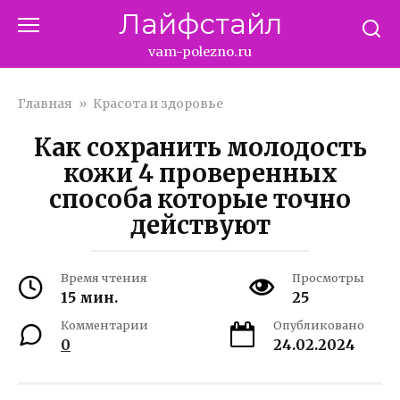
Перейти
Лайфстайл
к
контенту
vam-polezno.ru
Главная
»
Красота и здоровье
Как сохранить молодость
кожи 4 проверенных
способа которые точно
действуют
Время чтения
Просмотры
15 мин.
25
Комментарии
Опубликовано
0
24.02.2024