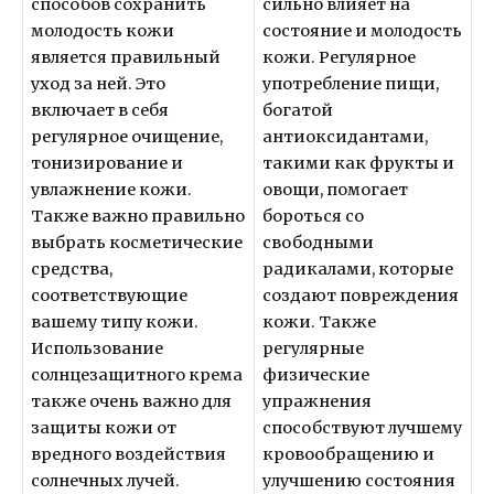
способов сохранить
сильно влияет на
молодость кожи
состояние и молодость
является правильный
кожи. Регулярное
уход за ней. Это
употребление пищи,
включает в себя
богатой
регулярное очищение,
антиоксидантами,
тонизирование и
такими как фрукты и
увлажнение кожи.
овощи, помогает
Также важно правильно
бороться со
выбрать косметические
свободными
средства,
радикалами, которые
соответствующие
создают повреждения
вашему типу кожи.
кожи. Также
Использование
регулярные
солнцезащитного крема
физические
также очень важно для
упражнения
защиты кожи от
способствуют лучшему
вредного воздействия
кровообращению и
солнечных лучей.
улучшению состояния