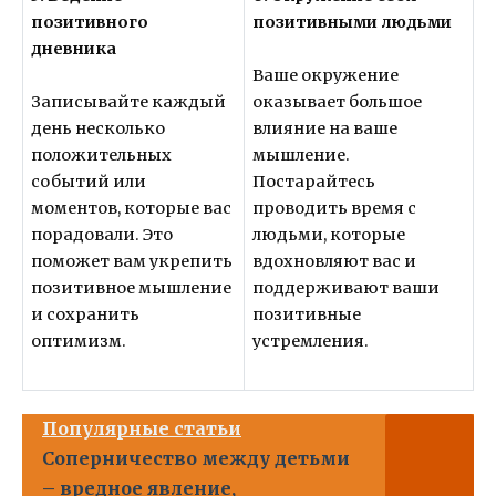
позитивного
позитивными людьми
дневника
Ваше окружение
Записывайте каждый
оказывает большое
день несколько
влияние на ваше
положительных
мышление.
событий или
Постарайтесь
моментов, которые вас
проводить время с
порадовали. Это
людьми, которые
поможет вам укрепить
вдохновляют вас и
позитивное мышление
поддерживают ваши
и сохранить
позитивные
оптимизм.
устремления.
Популярные статьи
Соперничество между детьми
– вредное явление,