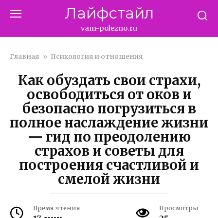
Перейти
Лайфстайл
к
контенту
vam-polezno.ru
Главная
»
Психология и отношения
Как обуздать свои страхи,
освободиться от оков и
безопасно погрузиться в
полное наслаждение жизни
— гид по преодолению
страхов и советы для
построения счастливой и
смелой жизни
Время чтения
Просмотры