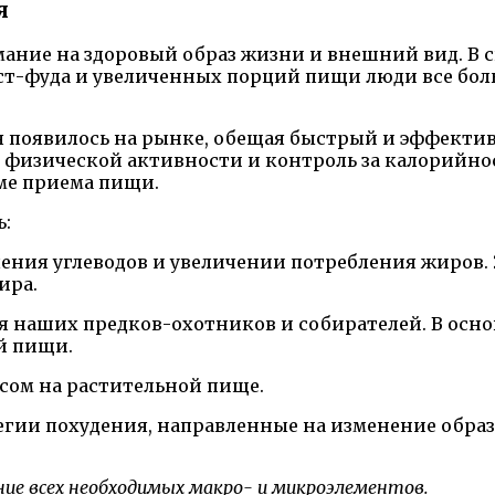
я
ание на здоровый образ жизни и внешний вид. В с
аст-фуда и увеличенных порций пищи люди все бол
я появилось на рынке, обещая быстрый и эффектив
 физической активности и контроль за калорийнос
ме приема пищи.
ь:
ния углеводов и увеличении потребления жиров. Э
ира.
 наших предков-охотников и собирателей. В осно
й пищи.
усом на растительной пище.
тегии похудения, направленные на изменение обр
ие всех необходимых макро- и микроэлементов.