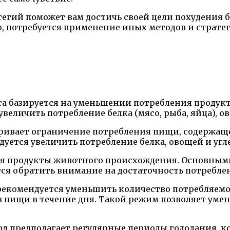
гий поможет вам достичь своей цели похудения бе
, потребуется применение иных методов и стратег
ета базируется на уменьшении потребления продукто
увеличить потребление белка (мясо, рыба, яйца), о
тривает ограничение потребления пищи, содержащ
ндуется увеличить потребление белка, овощей и угл
ются продукты животного происхождения. Основны
тся обратить внимание на достаточность потребле
е рекомендуется уменьшить количество потребляе
в пищи в течение дня. Такой режим позволяет уме
ход предполагает регулярные периоды голодания, к