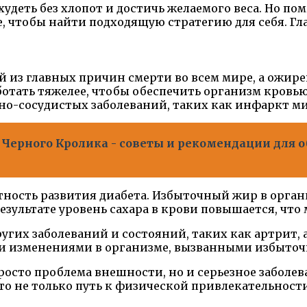
худеть без хлопот и достичь желаемого веса. Но п
, чтобы найти подходящую стратегию для себя. Гл
 из главных причин смерти во всем мире, а ожире
ботать тяжелее, чтобы обеспечить организм кровь
но-сосудистых заболеваний, таких как инфаркт ми
Черного Кролика - советы и рекомендации для об
ность развития диабета. Избыточный жир в орган
результате уровень сахара в крови повышается, что
гих заболеваний и состояний, таких как артрит, а
кими изменениями в организме, вызванными избыто
просто проблема внешности, но и серьезное заболе
то не только путь к физической привлекательности