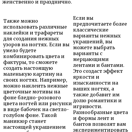
женственно и празднично.
Если вы
Также можно
предпочитаете более
использовать различные
классические
наклейки и трафареты
варианты нежных
для создания нежных
украшений, вы
узоров на ногтях. Если вы
можете выбрать
умело будете
варианты с
комбинировать цвета и
мерцающими
фактуры, то сможете
лентами и бантами.
создать настоящую
Это создаст эффект
маленькую картину на
яркости и
своих ногтях. Например,
изысканности на
можно наклеить нежные
ваших ногтях, а
цветочные мотивы на
также добавит им
фоне бледно-розового
долю романтики и
цвета ногтей или рисунки
игривости.
в виде бабочек на светло-
Разнообразные цвета
голубом фоне. Такой
и формы лент и
маникюр станет
бантов позволят вам
настоящей украшением
экспериментировать