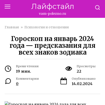
Перейти
Лайфстайл
к
контенту
vam-polezno.ru
Главная
»
Психология и отношения
Гороскоп на январь 2024
года — предсказания для
всех знаков зодиака
Время чтения
Просмотры
19 мин.
22
Комментарии
Опубликовано
0
14.02.2024