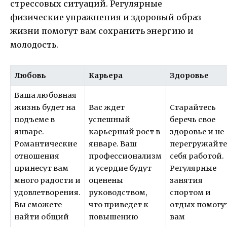
стрессовых ситуаций. Регулярные
физические упражнения и здоровый образ
жизни помогут вам сохранить энергию и
молодость.
Любовь
Карьера
Здоровье
Ваша любовная
жизнь будет на
Вас ждет
Старайтесь
подъеме в
успешный
беречь свое
январе.
карьерный рост в
здоровье и не
Романтические
январе. Ваш
перегружайт
отношения
профессионализм
себя работой.
принесут вам
и усердие будут
Регулярные
много радости и
оценены
занятия
удовлетворения.
руководством,
спортом и
Вы сможете
что приведет к
отдых помогу
найти общий
повышению
вам