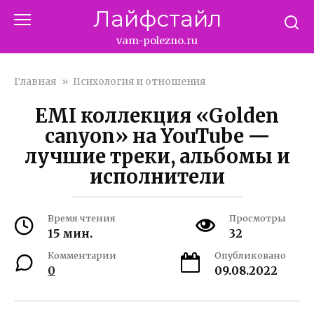
Перейти
Лайфстайл
к
контенту
vam-polezno.ru
Главная
»
Психология и отношения
EMI коллекция «Golden
canyon» на YouTube —
лучшие треки, альбомы и
исполнители
Время чтения
Просмотры
15 мин.
32
Комментарии
Опубликовано
0
09.08.2022