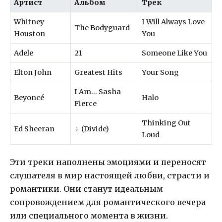
Артист
Альбом
Трек
Whitney
I Will Always Love
The Bodyguard
Houston
You
Adele
21
Someone Like You
Elton John
Greatest Hits
Your Song
I Am… Sasha
Beyoncé
Halo
Fierce
Thinking Out
Ed Sheeran
÷ (Divide)
Loud
Эти треки наполнены эмоциями и переносят
слушателя в мир настоящей любви, страсти и
романтики. Они станут идеальным
сопровождением для романтического вечера
или специального момента в жизни.