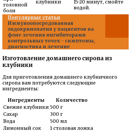
клубники
15-20 минут, смойте
головной
водой.
боли
Популярные статьи
Иммуноопосредованная
эндокринопатия у пациентов на
фоне лечения ингибиторами
контрольных точек - симптомы,
диагностика и лечение
Изготовление домашнего сиропа из
клубники
Для приготовления домашнего клубничного
сиропа вам потребуются следующие
ингредиенты:
Ингредиенты
Количество
Свежие клубники
500 г
Сахар
300 г
Вода
500 мл
Лимонный сок
1 столовая ложка