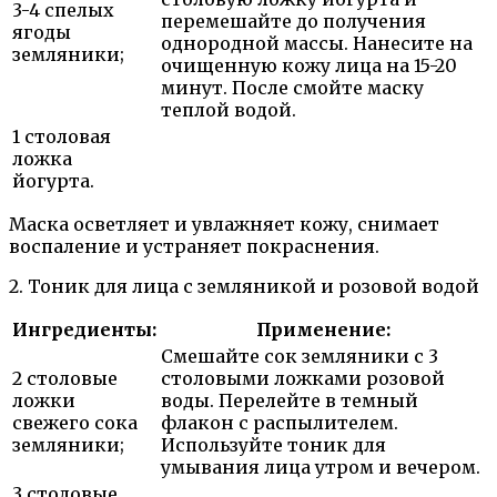
3-4 спелых
перемешайте до получения
ягоды
однородной массы. Нанесите на
земляники;
очищенную кожу лица на 15-20
минут. После смойте маску
теплой водой.
1 столовая
ложка
йогурта.
Маска осветляет и увлажняет кожу, снимает
воспаление и устраняет покраснения.
2. Тоник для лица с земляникой и розовой водой
Ингредиенты:
Применение:
Смешайте сок земляники с 3
2 столовые
столовыми ложками розовой
ложки
воды. Перелейте в темный
свежего сока
флакон с распылителем.
земляники;
Используйте тоник для
умывания лица утром и вечером.
3 столовые