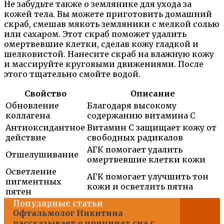
Не забудьте также о землянике для ухода за
кожей тела. Вы можете приготовить домашний
скраб, смешав мякоть земляники с мелкой солью
или сахаром. Этот скраб поможет удалить
омертвевшие клетки, сделав кожу гладкой и
шелковистой. Нанесите скраб на влажную кожу
и массируйте круговыми движениями. После
этого тщательно смойте водой.
Свойство
Описание
Обновление
Благодаря высокому
коллагена
содержанию витамина С
Антиоксидантное
Витамин С защищает кожу от
действие
свободных радикалов
АГК помогает удалить
Отшелушивание
омертвевшие клетки кожи
Осветление
АГК помогает улучшить тон
пигментных
кожи и осветлить пятна
пятен
Популярные статьи
Офтальмолог Никитина
рассказывает о причинах сна с