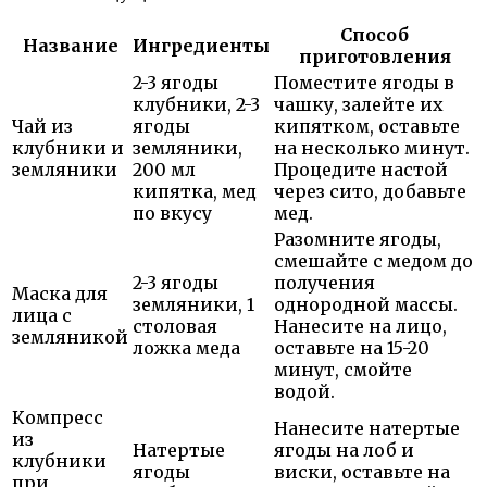
Способ
Название
Ингредиенты
приготовления
2-3 ягоды
Поместите ягоды в
клубники, 2-3
чашку, залейте их
Чай из
ягоды
кипятком, оставьте
клубники и
земляники,
на несколько минут.
земляники
200 мл
Процедите настой
кипятка, мед
через сито, добавьте
по вкусу
мед.
Разомните ягоды,
смешайте с медом до
2-3 ягоды
получения
Маска для
земляники, 1
однородной массы.
лица с
столовая
Нанесите на лицо,
земляникой
ложка меда
оставьте на 15-20
минут, смойте
водой.
Компресс
Нанесите натертые
из
Натертые
ягоды на лоб и
клубники
ягоды
виски, оставьте на
при