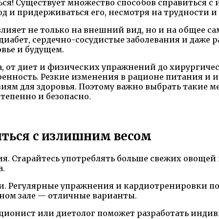
ься! Существует множество способов справиться с 
од и придерживаться его, несмотря на трудности и
ияет не только на внешний вид, но и на общее са
диабет, сердечно-сосудистые заболевания и даже р
овье и будущем.
, от диет и физических упражнений до хирургиче
ренность. Резкие изменения в рационе питания и
иям для здоровья. Поэтому важно выбрать такие м
тепенно и безопасно.
иться с излишним весом
ия. Старайтесь употреблять больше свежих овощей
а.
и. Регулярные упражнения и кардиотренировки по
рном зале — отличные варианты.
иционист или диетолог поможет разработать индив