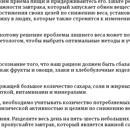
им приема пищи и придерживайтесь его. Ешьте рег
ажности завтрака, который запускает обмен вещест
остижения своих целей по снижению веса, устано
жку в людях, которые также стремятся к изменению
поэтому решение проблемы лишнего веса может по
иетологом, чтобы выбрать оптимальные методы и 
сознание того, что наш рацион должен быть сба
 как фрукты и овощи, злаки и хлебобулочные изде
ержащей большое количество сахара, соли и жирных
аткой, витаминами и минералами.
, необходимо учитывать количество потребляемых
 физической активностью и целями по снижению ве
ания. Разделите весь день на пять-шесть небольш
Не пропускайте завтрак, который является важной 