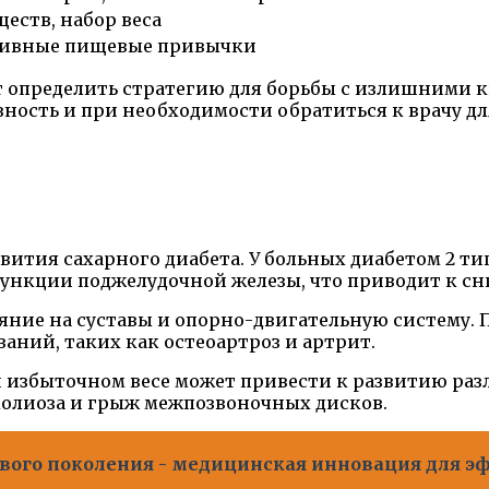
еств, набор веса
сивные пищевые привычки
 определить стратегию для борьбы с излишними к
ность и при необходимости обратиться к врачу д
вития сахарного диабета. У больных диабетом 2 т
ункции поджелудочной железы, что приводит к сн
ияние на суставы и опорно-двигательную систему
аний, таких как остеоартроз и артрит.
 избыточном весе может привести к развитию раз
сколиоза и грыж межпозвоночных дисков.
вого поколения - медицинская инновация для э