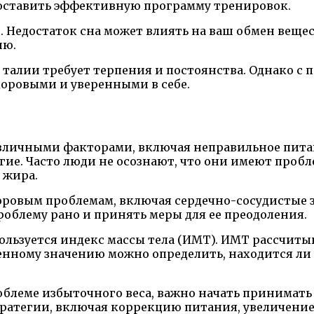
составить эффективную программу тренировок.
. Недостаток сна может влиять на ваш обмен вещес
ию.
г талии требует терпения и постоянства. Однако с
доровыми и уверенными в себе.
зличными факторами, включая неправильное пита
гие. Часто люди не осознают, что они имеют пробл
 жира.
ровым проблемам, включая сердечно-сосудистые з
роблему рано и принять меры для ее преодоления.
льзуется индекс массы тела (ИМТ). ИМТ рассчитыв
ченному значению можно определить, находится ли 
роблеме избыточного веса, важно начать принимат
ратегии, включая коррекцию питания, увеличени