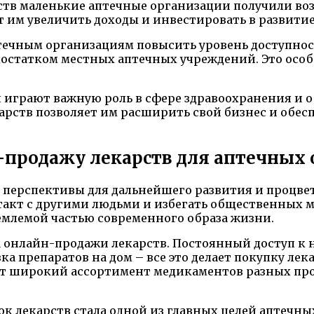
ств маленькие аптечные организации получили во
 им увеличить доходы и инвестировать в развитие 
чным организациям повысить уровень доступност
едостатком местных аптечных учреждений. Это осо
и играют важную роль в сфере здравоохранения и
рств позволяет им расширить свой бизнес и обесп
-продажу лекарств для аптечных
 перспективы для дальнейшего развития и процвет
такт с другими людьми и избегать общественных 
млемой частью современного образа жизни.
 онлайн-продажи лекарств. Постоянный доступ к
вка препаратов на дом – все это делает покупку л
ют широкий ассортимент медикаментов разных про
к лекарств стала одной из главных целей аптечны