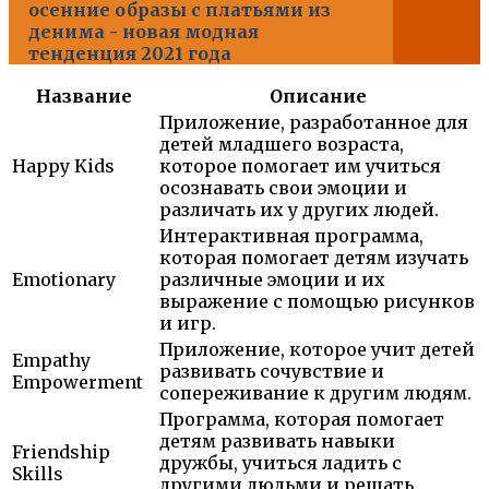
осенние образы с платьями из
денима - новая модная
тенденция 2021 года
Название
Описание
Приложение, разработанное для
детей младшего возраста,
Happy Kids
которое помогает им учиться
осознавать свои эмоции и
различать их у других людей.
Интерактивная программа,
которая помогает детям изучать
Emotionary
различные эмоции и их
выражение с помощью рисунков
и игр.
Приложение, которое учит детей
Empathy
развивать сочувствие и
Empowerment
сопереживание к другим людям.
Программа, которая помогает
детям развивать навыки
Friendship
дружбы, учиться ладить с
Skills
другими людьми и решать