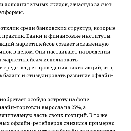
и дополнительных скидок, зачастую за счет
латформы.
отклик среди банковских структур, которые
х практик. Банки и финансовые институты
акций маркетплейсов создает искаженную
ынок в целом. Они настаивают на введении
и маркетплейсам использовать
средства для проведения таких акций, что,
ь баланс и стимулировать развитие офлайн-
иобретает особую остроту на фоне
нлайн-торговли выросла на 25%, а
ачительную часть своих позиций. В то же
пных офлайн-ретейлеров снизился примерно
и поиска новых методов борьбы за покупателя