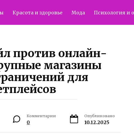
ты
Красота и здоровье
Мода
Психология и 
л против онлайн-
крупные магазины
граничений для
етплейсов
Комментарии
Опубликовано
0
10.12.2025