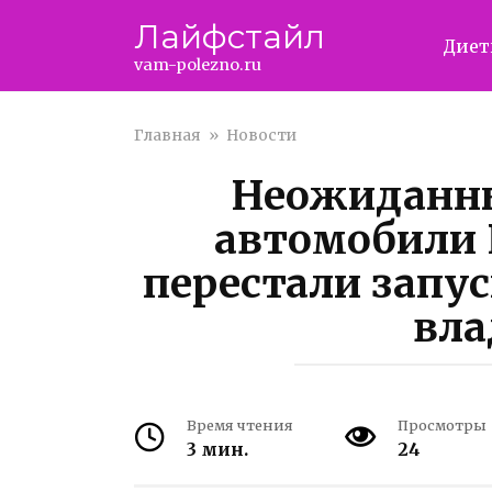
Перейти
Лайфстайл
к
Дие
контенту
vam-polezno.ru
Главная
»
Новости
Неожиданны
автомобили 
перестали запус
вла
Время чтения
Просмотры
3 мин.
24