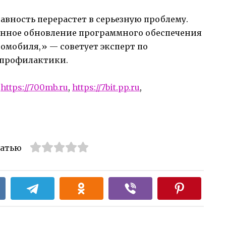
равность перерастет в серьезную проблему.
енное обновление программного обеспечения
омобиля,» — советует эксперт по
 профилактики.
:
https://700mb.ru
,
https://7bit.pp.ru
,
татью