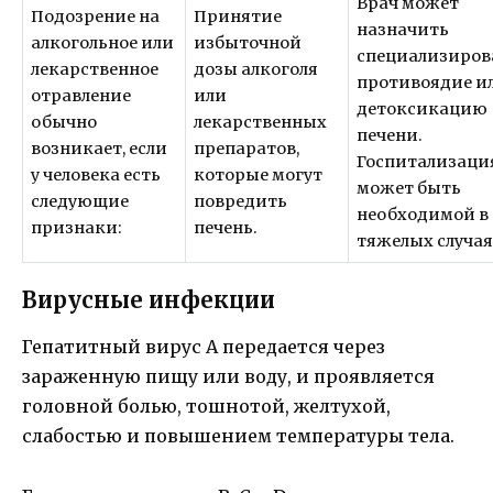
Врач может
Подозрение на
Принятие
назначить
алкогольное или
избыточной
специализиров
лекарственное
дозы алкоголя
противоядие и
отравление
или
детоксикацию
обычно
лекарственных
печени.
возникает, если
препаратов,
Госпитализаци
у человека есть
которые могут
может быть
следующие
повредить
необходимой в
признаки:
печень.
тяжелых случая
Вирусные инфекции
Гепатитный вирус А передается через
зараженную пищу или воду, и проявляется
головной болью, тошнотой, желтухой,
слабостью и повышением температуры тела.