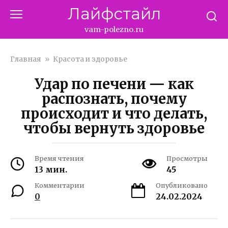
Перейти
Лайфстайл
к
контенту
vam-polezno.ru
Главная
»
Красота и здоровье
Удар по печени — как
распознать, почему
происходит и что делать,
чтобы вернуть здоровье
Время чтения
Просмотры
13 мин.
45
Комментарии
Опубликовано
0
24.02.2024