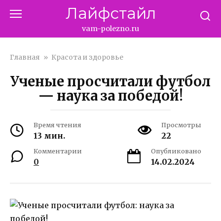
Перейти
Лайфстайл
к
контенту
vam-polezno.ru
Главная
»
Красота и здоровье
Ученые просчитали футбол
— наука за победой!
Время чтения
Просмотры
13 мин.
22
Комментарии
Опубликовано
0
14.02.2024