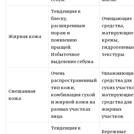
Тенденция к
блеску,
Очищающие
расширенным
средства,
порам и
матирующие
Жирная кожа
появлению
кремы,
прыщей.
гидрогелевы
Избыточное
текстуры.
выделение себума.
Очень
Увлажняющи
распространенный
средства для
тип кожи,
сухих участко
Смешанная
комбинация сухой
матирующие
кожа
и жирной кожи на
средства для
разных участках
жирных
лица.
участков.
Тенденция к
Бережные