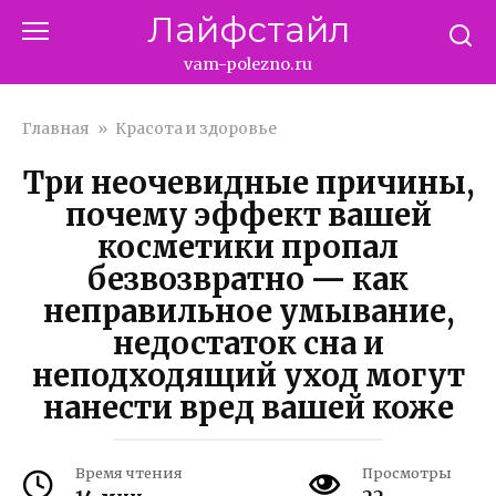
Перейти
Лайфстайл
к
контенту
vam-polezno.ru
Главная
»
Красота и здоровье
Три неочевидные причины,
почему эффект вашей
косметики пропал
безвозвратно — как
неправильное умывание,
недостаток сна и
неподходящий уход могут
нанести вред вашей коже
Время чтения
Просмотры