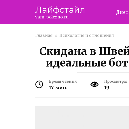
Перейти
Лайфстайл
к
Дие
контенту
vam-polezno.ru
Главная
»
Психология и отношения
Скидана в Швей
идеальные бот
Время чтения
Просмотры
17 мин.
19