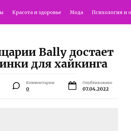
ты
Красота и здоровье
Мода
Психология и 
царии Bally достает
инки для хайкинга
Комментарии
Опубликовано
0
07.04.2022