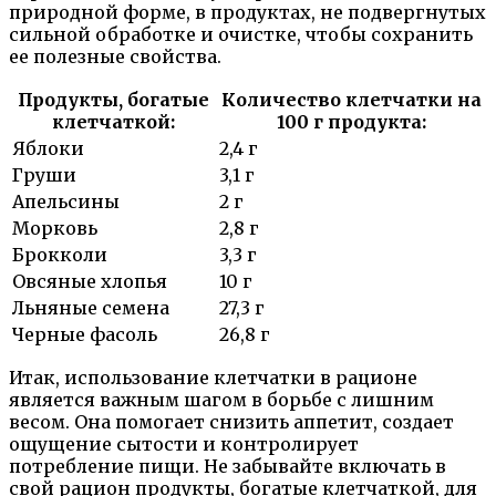
природной форме, в продуктах, не подвергнутых
сильной обработке и очистке, чтобы сохранить
ее полезные свойства.
Продукты, богатые
Количество клетчатки на
клетчаткой:
100 г продукта:
Яблоки
2,4 г
Груши
3,1 г
Апельсины
2 г
Морковь
2,8 г
Брокколи
3,3 г
Овсяные хлопья
10 г
Льняные семена
27,3 г
Черные фасоль
26,8 г
Итак, использование клетчатки в рационе
является важным шагом в борьбе с лишним
весом. Она помогает снизить аппетит, создает
ощущение сытости и контролирует
потребление пищи. Не забывайте включать в
свой рацион продукты, богатые клетчаткой, для