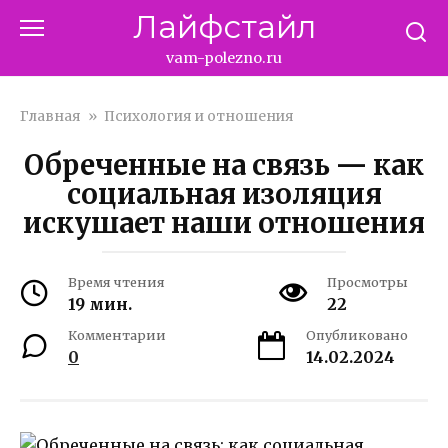
Перейти
Лайфстайл
к
контенту
vam-polezno.ru
Главная
»
Психология и отношения
Обреченные на связь — как
социальная изоляция
искушает наши отношения
Время чтения
Просмотры
19 мин.
22
Комментарии
Опубликовано
0
14.02.2024