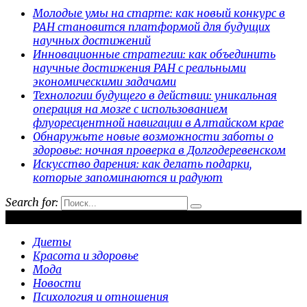
Молодые умы на старте: как новый конкурс в
РАН становится платформой для будущих
научных достижений
Инновационные стратегии: как объединить
научные достижения РАН с реальными
экономическими задачами
Технологии будущего в действии: уникальная
операция на мозге с использованием
флуоресцентной навигации в Алтайском крае
Обнаружьте новые возможности заботы о
здоровье: ночная проверка в Долгодеревенском
Искусство дарения: как делать подарки,
которые запоминаются и радуют
Search for:
Рубрики
Диеты
Красота и здоровье
Мода
Новости
Психология и отношения