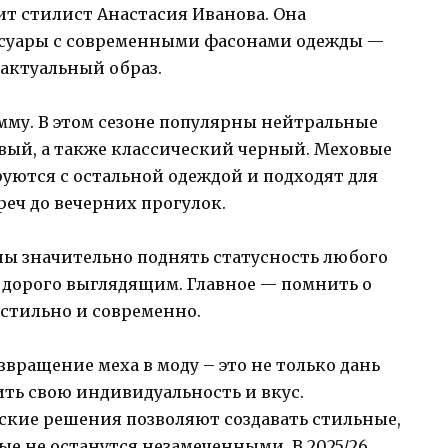
т стилист Анастасия Иванова. Она
ссуары с современными фасонами одежды —
актуальный образ.
мму. В этом сезоне популярны нейтральные
вый, а также классический черный. Меховые
руются с остальной одеждой и подходят для
реч до вечерних прогулок.
ны значительно поднять статусность любого
и дорого выглядящим. Главное — помнить о
 стильно и современно.
звращение меха в моду – это не только дань
ть свою индивидуальность и вкус.
кие решения позволяют создавать стильные,
е не останутся незамеченными. В 2025/26