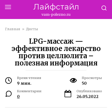
Перейти
Лайфстайл
к
контенту
vam-polezno.ru
Главная
»
Диеты
LPG-массаж —
эффективное лекарство
против целлюлита –
полезная информация
Время чтения
Просмотры
9 мин.
50
Комментарии
Опубликовано
0
26.05.2022