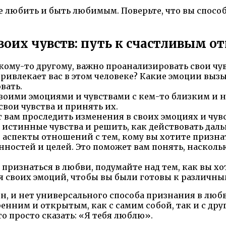
ете любить и быть любимым. Поверьте, что вы спосо
своих чувств: путь к счастливым 
кому-то другому, важно проанализировать свои чув
привлекает вас в этом человеке? Какие эмоции выз
вать.
воими эмоциями и чувствами с кем-то близким и 
вои чувства и принять их.
 вам проследить изменения в своих эмоциях и чув
 истинные чувства и решить, как действовать даль
е аспекты отношений с тем, кому вы хотите призна
нностей и целей. Это поможет вам понять, насколь
 признаться в любви, подумайте над тем, как вы хо
 своих эмоций, чтобы вы были готовы к различны
, и нет универсального способа признания в любв
кренним и открытым, как с самим собой, так и с др
о просто сказать: «Я тебя люблю».