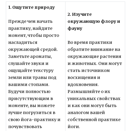
1. Ощутите природу
2. Изучите
окружающую флору и
Прежде чем начать
фауну
практику, найдите
момент, чтобы просто
насладиться
Во время практики
окружающей средой.
обратите внимание на
Заметьте ароматы,
окружающие растения
слушайте звуки и
и животных. Они могут
ощущайте текстуру
стать источником
земли или травы под
восхищения и
вашими стопами.
вдохновения.
Будучи полностью
Размышляйте о их
присутствующим в
уникальных свойствах
моменте, вы можете
и как они могут быть
лучше погрузиться в
аналогом вашей
свою йога-практику и
собственной практике
почувствовать
йоги.