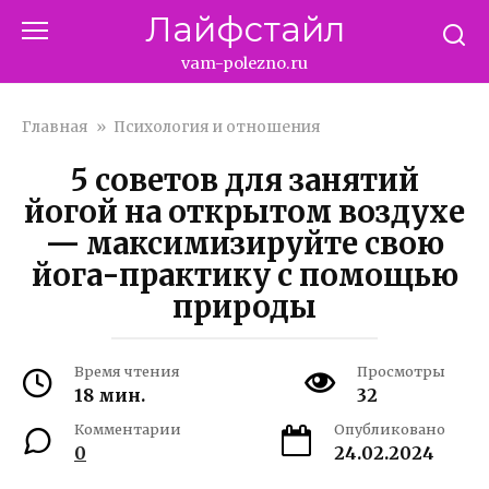
Перейти
Лайфстайл
к
контенту
vam-polezno.ru
Главная
»
Психология и отношения
5 советов для занятий
йогой на открытом воздухе
— максимизируйте свою
йога-практику с помощью
природы
Время чтения
Просмотры
18 мин.
32
Комментарии
Опубликовано
0
24.02.2024