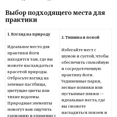
Выбор подходящего места для
практики
1. Взгляд на природу
2. Тишина и покой
Идеальное место для
Избегайте мест с
практики йоги
шумом и суетой, чтобы
находится там, где вы
обеспечить спокойную
можете наслаждаться
и сосредоточенную
красотой природы.
практику йоги.
Отбросьте взгляд на
Уединенные парки,
зеленые пастбища,
лесные полянки или
цветущие цветы или
пустынные пляжи —
тихие водоемы.
идеальные места, где
Природные элементы
вы сможете
помогут вам ощутить
насладиться покоем и
гармонию и единение с